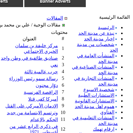
القائمة الرئيسية
المقالات
مقالات الوجية / علي بن محمد ب
الرئيسية
محتويات
نبذة عن مدينة الحد
#
اخبار مدينة الحد
العنوان
شخصيات من مدينة
مركز خليفة بن سلمان
1
الحد
الخيري الاجتماعي
المنشأت العامة في
2
صناديق طائفية في وطن واحد
مدينة الحد
3
نعي
المنشأت الصناعية في
4
حرب عالمية ثالثة
مدينة الحد
المنشأت التجارية في
5
رسالة سمو رئيس الوزراء
مدينة الحد
6
دوّار مجنون
شخصية الاسبوع
7
الراقصة الفرنسية
الاستشارات الطبية
8
أميركا كفى قتلا
الاستشارات القانونية
9
الإدمان الأميركي على القتل
هموم اهل مدينة الحد
الفتاوى
10
وترتسم الابتسامة من جديد
المنشأت التعليمية في
11
الحكم بالإعدام
مدينة الحد
في ذكرى الرابع عشر من
ارقام تهمك
12
أغسطس 1971