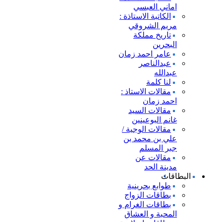
اماني العبسي
الكاتبة الاستاذة :
مريم الشروقي
تاريخ مملكة
البحرين
عامر احمد زمان
عبدالناصر
عبدالله
لنا كلمة
مقالات الاستاذ :
احمد زمان
مقالات السيد
غانم البوعينين
مقالات الوجية /
علي بن محمد بن
جبر المسلم
مقالات عن
مدينة الحد
البطاقات
طوابع بحرينية
بطاقات الزواج
بطاقات الغرام و
المحبة و العشاق