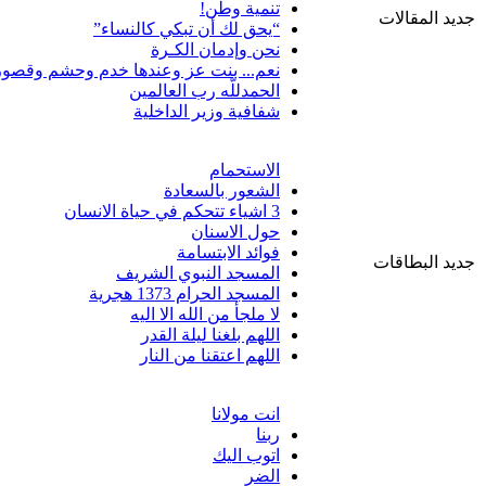
تنمية وطن!
جديد المقالات
“يحق لك أن تبكي كالنساء”
نحن وإدمان الكـرة
نعم... بنت عز وعندها خدم وحشم وقصور
الحمدللّه رب العالمين
شفافية وزير الداخلية
الاستحمام
الشعور بالسعادة
3 اشياء تتحكم في حياة الانسان
حول الاسنان
فوائد الابتسامة
جديد البطاقات
المسجد النبوي الشريف
المسجد الحرام 1373 هجرية
لا ملجأ من الله الا اليه
اللهم بلغنا ليلة القدر
اللهم اعتقنا من النار
انت مولانا
ربنا
اتوب اليك
الضر