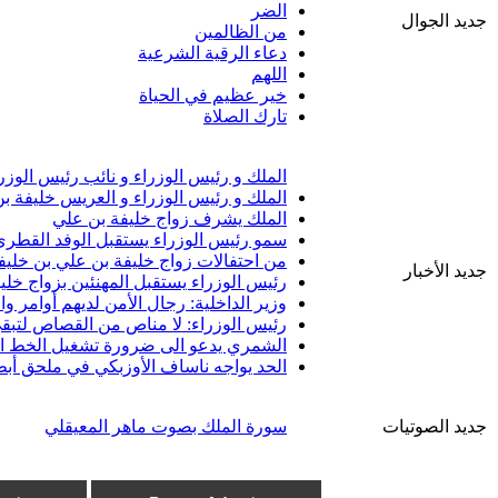
الضر
جديد الجوال
من الظالمين
دعاء الرقية الشرعية
اللهم
خير عظيم في الحياة
تارك الصلاة
الملك و رئيس الوزراء و نائب رئيس الوزر
الملك و رئيس الوزراء و العريس خليفة ب
الملك يشرف زواج خليفة بن علي
سمو رئيس الوزراء يستقبل الوفد القطري 
من احتفالات زواج خليفة بن علي بن خليف
جديد الأخبار
رئيس الوزراء يستقبل المهنئين بزواج خلي
وزير الداخلية: رجال الأمن لديهم أوامر 
رئيس الوزراء: لا مناص من القصاص لتبقى
الشمري يدعو الى ضرورة تشغيل الخط الب
الحد يواجه ناساف الأوزبكي في ملحق أبط
جديد الصوتيات
سورة الملك بصوت ماهر المعيقلي