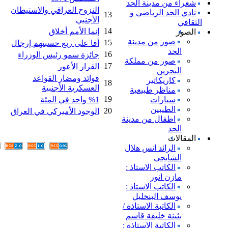
شعراء من مدينة الحد
النزوح العراقي والاستيطان
نادي الحد الرياضي و
13
الأجنبي
الثقافي
14
إنما الأمم أخلاق
الصور
صور من مدينة
15
أفا على ربع حسبتهم إرجال
الحد
16
جائزة سمو رئيس الوزراء
صور من مملكة
17
القرار الأعور
البحرين
فوائد ومضار القواعد
كاريكاتير
18
العسكرية الأجنبية
مناظر طبيعية
19
سيارات
%1 واحد في المئة
الطيبين
20
الوجود الأميركي في العراق
اطفال من مدينة
الحد
المقالات
الرائد انس هلال
الشايجي
الكاتب الاستاذ :
مازن انور
الكاتب الاستاذ :
يوسف البنخليل
الكاتبة الاستاذة /
بثينة خليفة قاسم
الكاتبة الاستاذة :