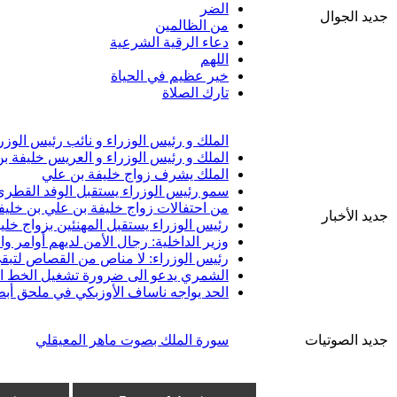
الضر
جديد الجوال
من الظالمين
دعاء الرقية الشرعية
اللهم
خير عظيم في الحياة
تارك الصلاة
الملك و رئيس الوزراء و نائب رئيس الوزر
الملك و رئيس الوزراء و العريس خليفة ب
الملك يشرف زواج خليفة بن علي
سمو رئيس الوزراء يستقبل الوفد القطري 
من احتفالات زواج خليفة بن علي بن خليف
جديد الأخبار
رئيس الوزراء يستقبل المهنئين بزواج خلي
وزير الداخلية: رجال الأمن لديهم أوامر 
رئيس الوزراء: لا مناص من القصاص لتبقى
الشمري يدعو الى ضرورة تشغيل الخط الب
الحد يواجه ناساف الأوزبكي في ملحق أبط
جديد الصوتيات
سورة الملك بصوت ماهر المعيقلي