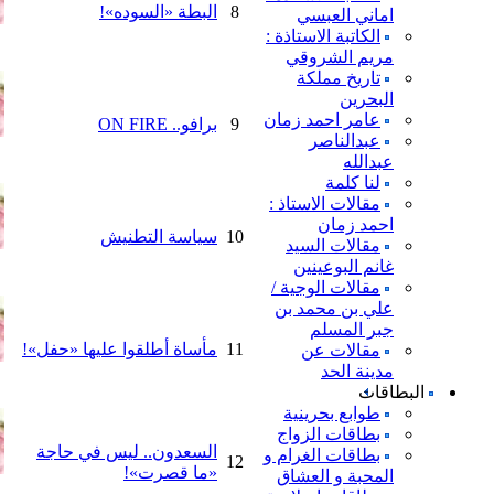
8
البطة «السوده»!
اماني العبسي
الكاتبة الاستاذة :
مريم الشروقي
تاريخ مملكة
البحرين
عامر احمد زمان
9
برافو.. ON FIRE
عبدالناصر
عبدالله
لنا كلمة
مقالات الاستاذ :
احمد زمان
10
سياسة التطنيش
مقالات السيد
غانم البوعينين
مقالات الوجية /
علي بن محمد بن
جبر المسلم
11
مأساة أطلقوا عليها «حفل»!
مقالات عن
مدينة الحد
البطاقات
طوابع بحرينية
بطاقات الزواج
السعدون.. ليس في حاجة
بطاقات الغرام و
12
«ما قصرت»!
المحبة و العشاق