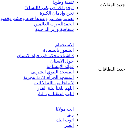
تنمية وطن!
جديد المقالات
“يحق لك أن تبكي كالنساء”
نحن وإدمان الكـرة
نعم... بنت عز وعندها خدم وحشم وقصور
الحمدللّه رب العالمين
شفافية وزير الداخلية
الاستحمام
الشعور بالسعادة
3 اشياء تتحكم في حياة الانسان
حول الاسنان
فوائد الابتسامة
جديد البطاقات
المسجد النبوي الشريف
المسجد الحرام 1373 هجرية
لا ملجأ من الله الا اليه
اللهم بلغنا ليلة القدر
اللهم اعتقنا من النار
انت مولانا
ربنا
اتوب اليك
الضر