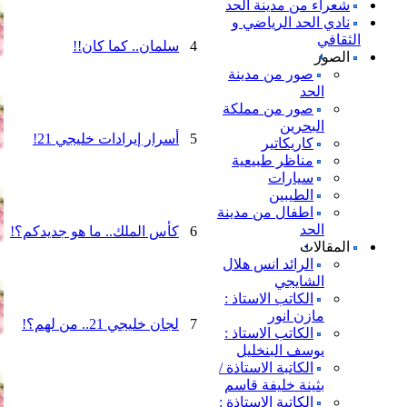
شعراء من مدينة الحد
نادي الحد الرياضي و
الثقافي
4
سلمان.. كما كان!!
الصور
صور من مدينة
الحد
صور من مملكة
البحرين
5
أسرار إيرادات خليجي 21!
كاريكاتير
مناظر طبيعية
سيارات
الطيبين
اطفال من مدينة
الحد
6
كأس الملك.. ما هو جديدكم؟!
المقالات
الرائد انس هلال
الشايجي
الكاتب الاستاذ :
مازن انور
7
لجان خليجي 21.. من لهم؟!
الكاتب الاستاذ :
يوسف البنخليل
الكاتبة الاستاذة /
بثينة خليفة قاسم
الكاتبة الاستاذة :