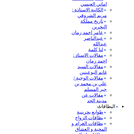
اماني العبسي
الكاتبة الاستاذة :
مريم الشروقي
تاريخ مملكة
البحرين
عامر احمد زمان
عبدالناصر
عبدالله
لنا كلمة
مقالات الاستاذ :
احمد زمان
مقالات السيد
غانم البوعينين
مقالات الوجية /
علي بن محمد بن
جبر المسلم
مقالات عن
مدينة الحد
البطاقات
طوابع بحرينية
بطاقات الزواج
بطاقات الغرام و
المحبة و العشاق