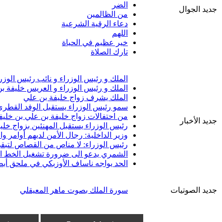
الضر
جديد الجوال
من الظالمين
دعاء الرقية الشرعية
اللهم
خير عظيم في الحياة
تارك الصلاة
الملك و رئيس الوزراء و نائب رئيس الوزر
الملك و رئيس الوزراء و العريس خليفة ب
الملك يشرف زواج خليفة بن علي
سمو رئيس الوزراء يستقبل الوفد القطري 
من احتفالات زواج خليفة بن علي بن خليف
جديد الأخبار
رئيس الوزراء يستقبل المهنئين بزواج خلي
وزير الداخلية: رجال الأمن لديهم أوامر 
رئيس الوزراء: لا مناص من القصاص لتبقى
الشمري يدعو الى ضرورة تشغيل الخط الب
الحد يواجه ناساف الأوزبكي في ملحق أبط
جديد الصوتيات
سورة الملك بصوت ماهر المعيقلي