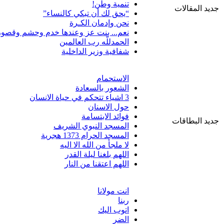
تنمية وطن!
جديد المقالات
“يحق لك أن تبكي كالنساء”
نحن وإدمان الكـرة
نعم... بنت عز وعندها خدم وحشم وقصور
الحمدللّه رب العالمين
شفافية وزير الداخلية
الاستحمام
الشعور بالسعادة
3 اشياء تتحكم في حياة الانسان
حول الاسنان
فوائد الابتسامة
جديد البطاقات
المسجد النبوي الشريف
المسجد الحرام 1373 هجرية
لا ملجأ من الله الا اليه
اللهم بلغنا ليلة القدر
اللهم اعتقنا من النار
انت مولانا
ربنا
اتوب اليك
الضر