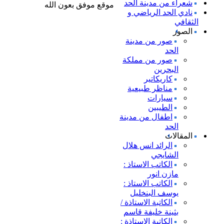
شعراء من مدينة الحد
موقع موفق بعون الله
نادي الحد الرياضي و
الثقافي
الصور
صور من مدينة
الحد
صور من مملكة
البحرين
كاريكاتير
مناظر طبيعية
سيارات
الطيبين
اطفال من مدينة
الحد
المقالات
الرائد انس هلال
الشايجي
الكاتب الاستاذ :
مازن انور
الكاتب الاستاذ :
يوسف البنخليل
الكاتبة الاستاذة /
بثينة خليفة قاسم
الكاتبة الاستاذة :