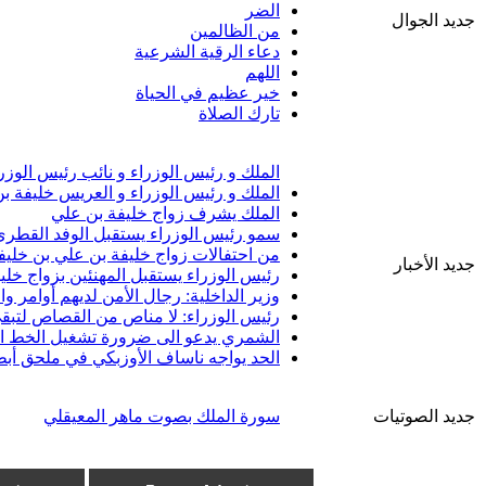
الضر
جديد الجوال
من الظالمين
دعاء الرقية الشرعية
اللهم
خير عظيم في الحياة
تارك الصلاة
الملك و رئيس الوزراء و نائب رئيس الوزر
الملك و رئيس الوزراء و العريس خليفة ب
الملك يشرف زواج خليفة بن علي
سمو رئيس الوزراء يستقبل الوفد القطري 
من احتفالات زواج خليفة بن علي بن خليف
جديد الأخبار
رئيس الوزراء يستقبل المهنئين بزواج خلي
وزير الداخلية: رجال الأمن لديهم أوامر 
رئيس الوزراء: لا مناص من القصاص لتبقى
الشمري يدعو الى ضرورة تشغيل الخط الب
الحد يواجه ناساف الأوزبكي في ملحق أبط
جديد الصوتيات
سورة الملك بصوت ماهر المعيقلي