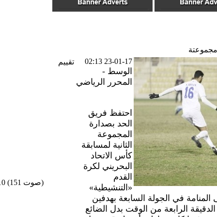
 مجموعتة
23-01-17 02:13
تقييم
الوسط -
المحرر الرياضي
احتفظ فريق
الحد بصدارة
المجموعة
الثانية لمسابقة
كأس الاتحاد
البحريني لكرة
القدم
/10 (151 صوت)
«التنشيطية»
المنامة في الجولة السابعة بهدفين
لدقيقة الرابعة من الوقت بدل الضائع