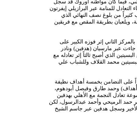
تشي، فيما كان مواطنه أوروك قد سجل
لأول في الدقيقة 18، وجاء التعادل للمنامة عبر البرازيلي إيفرتون
رب كثيراً من بلوغ نصف النهائي الذي
، ويلعبان بطريقة المقص مع فريقين
المركز الثاني إثر فوزه الكبير على
 جاءت عبر مارسيان (هدفين) ونادر
بسيتين الذي أصبح ثالثاً إثر تعادله مع
بسيتين محمد القلاف وللشباب علي
راً على التضامن بخمسة أهداف نظيفة
أهداف) وحمد طارق وفيصل أبودهوم،
عة تعادل النجمة مع الأهلي بهدفين
عبر حمد الرميحي وأحمد عبدالرسول، لكن
لأخير وسجل هدفين عبر جاسم الشيخ