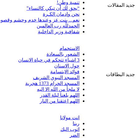
تنمية وطن!
جديد المقالات
“يحق لك أن تبكي كالنساء”
نحن وإدمان الكـرة
نعم... بنت عز وعندها خدم وحشم وقصور
الحمدللّه رب العالمين
شفافية وزير الداخلية
الاستحمام
الشعور بالسعادة
3 اشياء تتحكم في حياة الانسان
حول الاسنان
فوائد الابتسامة
جديد البطاقات
المسجد النبوي الشريف
المسجد الحرام 1373 هجرية
لا ملجأ من الله الا اليه
اللهم بلغنا ليلة القدر
اللهم اعتقنا من النار
انت مولانا
ربنا
اتوب اليك
الضر