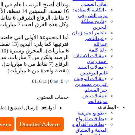
اماني العبسي
الكاتبة الاستاذة :
مريم الشروقي
9 نقاط، ا
تاريخ مملكة
وكل هذه الفرق لعبت 7 مباريات.
البحرين
عامر احمد زمان
أما المجموعة الأولى التي خاضت
عبدالناصر
عبدالله
لنا كلمة
مقالات الاستاذ :
احمد زمان
مقالات السيد
(نقطة واحدة من 6 مباريات).
غانم البوعينين
مقالات الوجية /
6116
0 |
0 |
علي بن محمد بن
جبر المسلم
مقالات عن
خدمات المحتوى
مدينة الحد
البطاقات
أدوات :
[
إرسال لصديق
]
[
طب
طوابع بحرينية
بطاقات الزواج
بطاقات الغرام و
المحبة و العشاق