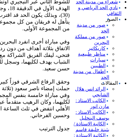
للشوط الثاني عبر النيجيري أو
شعراء من مدينة الحد
نادي الحد الرياضي و
الهدف ا
الثقافي
(30)، وبذلك يكون الحد قد اقت
الصور
يتأهل له فريقان من كل مجموعة
صور من مدينة
من المجموعة الأولى.
الحد
صور من مملكة
وفي مباراة أخرى انفرد البحرين ب
البحرين
الاتفاق بثلاثة أهداف من دون رد
كاريكاتير
مناظر طبيعية
فتحي، ليفك الفريق الشراكة مع ال
سيارات
الشباب بهدف لكليهما، وسجل لل
الطيبين
حسن سعيد.
اطفال من مدينة
الحد
وحقق الرفاع الشرقي فوزاً كبي
المقالات
حملت إمضاء ناصر سعود (ثلاثة 
الرائد انس هلال
الشايجي
وفي مباراة خامسة بنفس المجمو
الكاتب الاستاذ :
لكليهما، وكان الرهيب متقدماً 
مازن انور
الأهلي انتفض في ثلث الساعة ا
الكاتب الاستاذ :
وحسين الفرحاني.
يوسف البنخليل
الكاتبة الاستاذة /
جدول الترتيب
بثينة خليفة قاسم
الكاتبة الاستاذة :