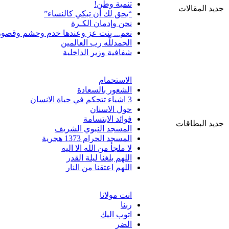
تنمية وطن!
جديد المقالات
“يحق لك أن تبكي كالنساء”
نحن وإدمان الكـرة
نعم... بنت عز وعندها خدم وحشم وقصور
الحمدللّه رب العالمين
شفافية وزير الداخلية
الاستحمام
الشعور بالسعادة
3 اشياء تتحكم في حياة الانسان
حول الاسنان
فوائد الابتسامة
جديد البطاقات
المسجد النبوي الشريف
المسجد الحرام 1373 هجرية
لا ملجأ من الله الا اليه
اللهم بلغنا ليلة القدر
اللهم اعتقنا من النار
انت مولانا
ربنا
اتوب اليك
الضر