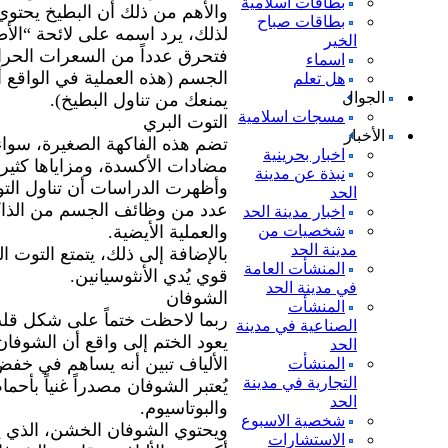
بطاقات اسلامية
بطاقات صباح
لذلك، يرد اسمه على لائحة “الأ
الخير
فتحرق عدداً من السعرات الحرار
اسماء
الجسم (هذه العملية في الواقع أ
هل تعلم
الجوال
يمنعك من تناول البطيخ).
مسجات اسلامية
التوت البري
الأخبار
تضم هذه الفاكهة الصغيرة، سواء
اخبار بحرينية
مضادات الأكسدة، ومزاياها كثيرة
نبذة عن مدينة
وأظهرت الدراسات أن تناول الت
الحد
عدد من وظائف الجسم من الذاكر
اخبار مدينة الحد
شخصيات من
والعملية الأيضية.
مدينة الحد
بالإضافة إلى ذلك، يتمتع التوت
المنشأت العامة
قوي يُدي الأنثوسيانين.
في مدينة الحد
الشوفان
المنشأت
ربما لاحظت ختماً على شكل قلب 
الصناعية في مدينة
يعود الختم إلى واقع أن الشوفان
الحد
الألياف تبين أنه يساهم في خفض 
المنشأت
التجارية في مدينة
الحد
والبوتاسيوم.
شخصية الاسبوع
الاستشارات