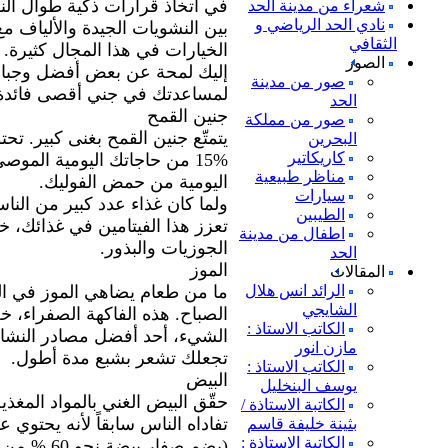
في اتخاذ قرارات ذكية طوال ال
شعراء من مدينة الحد
نادي الحد الرياضي و
بين النشويات الجيدة والألياف مع
الثقافي
الخيارات في هذا المجال كثيرة.
الصور
إليك لمحة عن بعض أفضل وجبات 
صور من مدينة
لمساعدتك في جني أقصى فائدة 
الحد
جنين القمح
صور من مملكة
يتمتّع جنين القمح بغنى كبير. ت
البحرين
كاريكاتير
مناظر طبيعية
اليومية من حمض الفوليك.
سيارات
الطيبين
تعزز هذا الفيتامين في غذائك، خص
اطفال من مدينة
الجوزيات والبذور.
الحد
الموز
المقالات
الرائد انس هلال
ما من طعام يضاهي الموز في ا
الشايجي
الصباح. هذه الفاكهة الصفراء، 
الكاتب الاستاذ :
الشيء، أحد أفضل مصادر النشا 
مازن انور
تجعلك تشعر بشبع مدة أطول.
الكاتب الاستاذ :
البيض
يوسف البنخليل
حقّق البيض الغني بالمواد المغذي
الكاتبة الاستاذة /
تفاداه الناس سابقاً لأنه يحتوي
بثينة خليفة قاسم
الكاتبة الاستاذة :
(يضم صفار بيضة نحو 60 % من حاجاتك اليومية من الكولسترول).