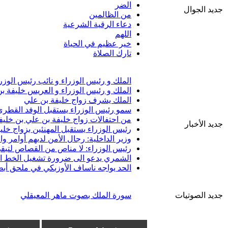
الضر
جديد الجوال
من الظالمين
دعاء الرقية الشرعية
اللهم
خير عظيم في الحياة
تارك الصلاة
الملك و رئيس الوزراء و نائب رئيس الوزر
الملك و رئيس الوزراء و العريس خليفة ب
الملك يشرف زواج خليفة بن علي
سمو رئيس الوزراء يستقبل الوفد القطري 
من احتفالات زواج خليفة بن علي بن خليف
جديد الأخبار
رئيس الوزراء يستقبل المهنئين بزواج خلي
وزير الداخلية: رجال الأمن لديهم أوامر 
رئيس الوزراء: لا مناص من القصاص لتبقى
الشمري يدعو الى ضرورة تشغيل الخط الب
الحد يواجه ناساف الأوزبكي في ملحق أبط
جديد الصوتيات
سورة الملك بصوت ماهر المعيقلي