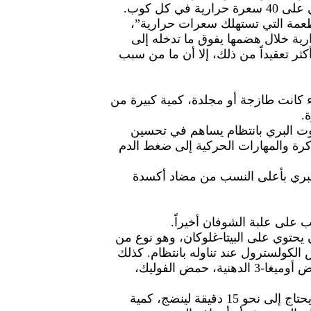
والأهم من ذلك أن البطيخ يحتوي على 40 سعرة حرارية في كل كوب.
طعمة التي تستهلك سعرات حرارية”،
ية خلال هضمها يفوق ما تدخله إلى
كثر تعقيداً من ذلك، إلا أن ما من سبب
 كانت طازجة أو مجلدة، كمية كبيرة من
.
وت البري بانتظام يساهم في تحسين
ة والمهارات الحركية إلى ضغط الدم
 البري بأعلى النسب من مضاد أكسدة
على علبة الشوفان أخيراً.
 يحتوي على البيتا-غلوكان، وهو نوع من
الكولسترول عند تناوله بانتظام. كذلك
يُعتبر الشوفان مصدراً غنياً بأحماض أوميغا-3 الدهنية، حمض الفوليك،
ويحتوي الشوفان الخشن، الذي يحتاج إلى نحو 15 دقيقة لينضج، كمية