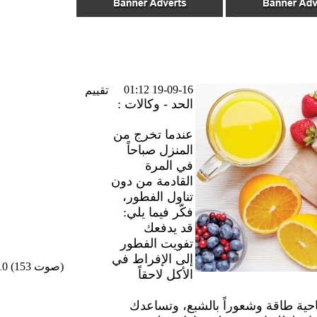
19-09-16 01:12
تقييم
الحد - وكالات :
عندما تخرج من
المنزل صباحاً
في المرة
القادمة من دون
تناول الفطور،
فكّر فيما يلي:
قد يدفعك
تفويت الفطور
إلى الإفراط في
/10 (153 صوت)
الأكل لاحقاً
احية طاقة وشعوراً بالشبع، وتساعدك