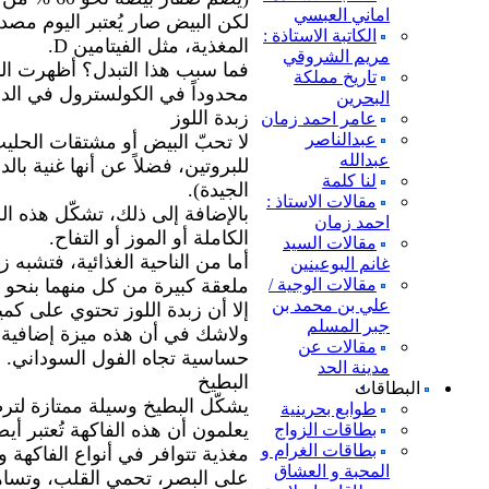
اماني العبسي
لكن البيض صار يُعتبر اليوم مصدرا
الكاتبة الاستاذة :
المغذية، مثل الفيتامين D.
مريم الشروقي
فما سبب هذا التبدل؟ أظهرت الب
تاريخ مملكة
محدوداً في الكولسترول في الدم،
البحرين
زبدة اللوز
عامر احمد زمان
عبدالناصر
لا تحبّ البيض أو مشتقات الحلي
عبدالله
للبروتين، فضلاً عن أنها غنية بال
لنا كلمة
الجيدة).
مقالات الاستاذ :
بالإضافة إلى ذلك، تشكّل هذه ال
احمد زمان
الكاملة أو الموز أو التفاح.
مقالات السيد
أما من الناحية الغذائية، فتشبه 
غانم البوعينين
مقالات الوجية /
ملعقة كبيرة من كل منهما بنحو 
علي بن محمد بن
إلا أن زبدة اللوز تحتوي على كم
جبر المسلم
ولاشك في أن هذه ميزة إضافية، 
مقالات عن
حساسية تجاه الفول السوداني.
مدينة الحد
البطيخ
البطاقات
يشكّل البطيخ وسيلة ممتازة لترط
طوابع بحرينية
يعلمون أن هذه الفاكهة تُعتبر أي
بطاقات الزواج
بطاقات الغرام و
مغذية تتوافر في أنواع الفاكهة و
المحبة و العشاق
على البصر، تحمي القلب، وتساه